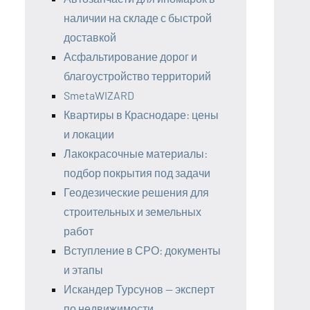
наличии на складе с быстрой
доставкой
Асфальтирование дорог и
благоустройство территорий
SmetaWIZARD
Квартиры в Краснодаре: цены
и локации
Лакокрасочные материалы:
подбор покрытия под задачи
Геодезические решения для
строительных и земельных
работ
Вступление в СРО: документы
и этапы
Искандер Турсунов — эксперт
по недвижимости