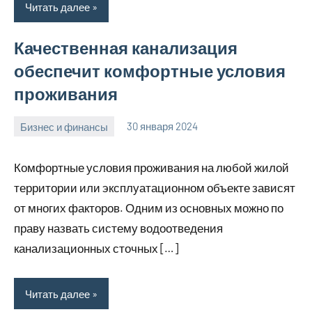
Читать далее
Качественная канализация
обеспечит комфортные условия
проживания
Бизнес и финансы
30 января 2024
home_teplo_r
Нет
комментариев
Комфортные условия проживания на любой жилой
территории или эксплуатационном объекте зависят
от многих факторов. Одним из основных можно по
праву назвать систему водоотведения
канализационных сточных […]
Читать далее