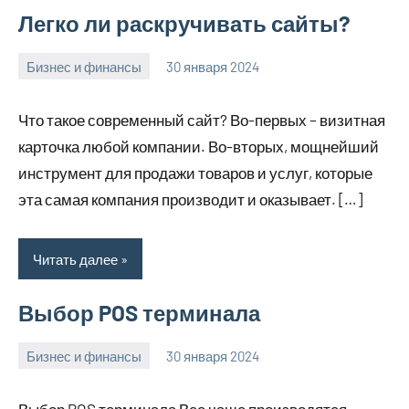
Легко ли раскручивать сайты?
Бизнес и финансы
30 января 2024
home_teplo_r
Нет
комментариев
Что такое современный сайт? Во-первых – визитная
карточка любой компании. Во-вторых, мощнейший
инструмент для продажи товаров и услуг, которые
эта самая компания производит и оказывает. […]
Читать далее
Выбор POS терминала
Бизнес и финансы
30 января 2024
home_teplo_r
Нет
комментариев