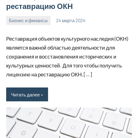
реставрацию ОКН
Бизнес и финансы
24 марта 2024
Avtor
Нет
комментариев
Реставрация объектов культурного наследия (ОКН)
является важной областью деятельности для
сохранения и восстановления исторических и
культурных ценностей. Для того чтобы получить
лицензию на реставрацию ОКН, […]
Читать далее