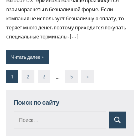
Выбор POS терминала Все чаще производятся
взаиморасчеты в безналичной форме. Если
компания не использует безналичную оплату, то
теряет много денег, поэтому приходится покупать
специальные терминалы. […]
Читать далее
1
2
3
…
5
Следующие
»
Пагинация
записи
записей
Поиск по сайту
Поиск
Поиск
для: