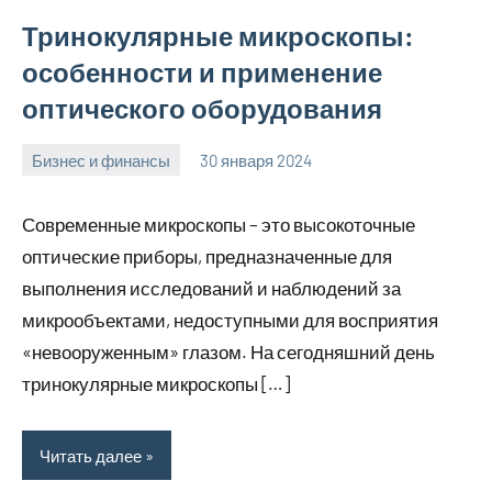
Тринокулярные микроскопы:
особенности и применение
оптического оборудования
Бизнес и финансы
30 января 2024
home_teplo_r
Нет
комментариев
Современные микроскопы – это высокоточные
оптические приборы, предназначенные для
выполнения исследований и наблюдений за
микрообъектами, недоступными для восприятия
«невооруженным» глазом. На сегодняшний день
тринокулярные микроскопы […]
Читать далее