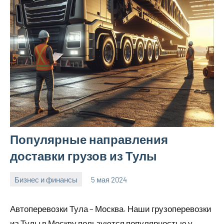
Популярные направления
доставки грузов из Тулы
Бизнес и финансы
5 мая 2024
Avtor
Нет
комментариев
Автоперевозки Тула – Москва. Наши грузоперевозки
из Тулы в Москву пользуются популярностью у