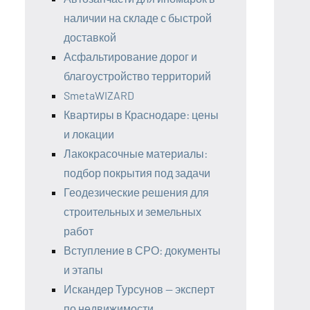
наличии на складе с быстрой
доставкой
Асфальтирование дорог и
благоустройство территорий
SmetaWIZARD
Квартиры в Краснодаре: цены
и локации
Лакокрасочные материалы:
подбор покрытия под задачи
Геодезические решения для
строительных и земельных
работ
Вступление в СРО: документы
и этапы
Искандер Турсунов — эксперт
по недвижимости