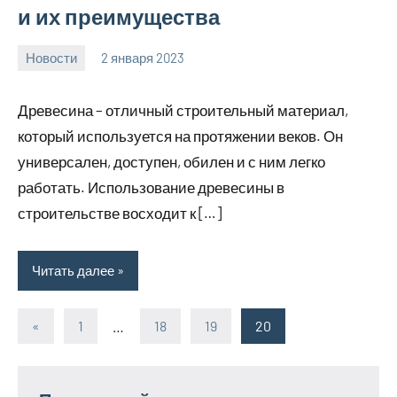
и их преимущества
Новости
2 января 2023
home_teplo_r
Нет
комментариев
Древесина – отличный строительный материал,
который используется на протяжении веков. Он
универсален, доступен, обилен и с ним легко
работать. Использование древесины в
строительстве восходит к […]
Читать далее
«
Предыдущие
1
…
18
19
20
Пагинация
записи
записей