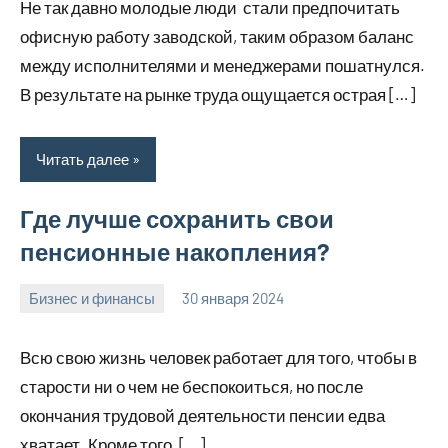
Не так давно молодые люди стали предпочитать
офисную работу заводской, таким образом баланс
между исполнителями и менеджерами пошатнулся.
В результате на рынке труда ощущается острая […]
Читать далее
Где лучше сохранить свои
пенсионные накопления?
Бизнес и финансы
30 января 2024
home_teplo_r
Нет
комментариев
Всю свою жизнь человек работает для того, чтобы в
старости ни о чем не беспокоиться, но после
окончания трудовой деятельности пенсии едва
хватает. Кроме того, […]