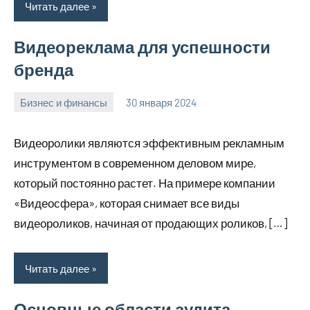
Читать далее
Видеореклама для успешности
бренда
Бизнес и финансы
30 января 2024
home_teplo_r
Нет
комментариев
Видеоролики являются эффективным рекламным
инструментом в современном деловом мире,
который постоянно растет. На примере компании
«Видеосфера», которая снимает все виды
видеороликов, начиная от продающих роликов, […]
Читать далее
Основные области аудита