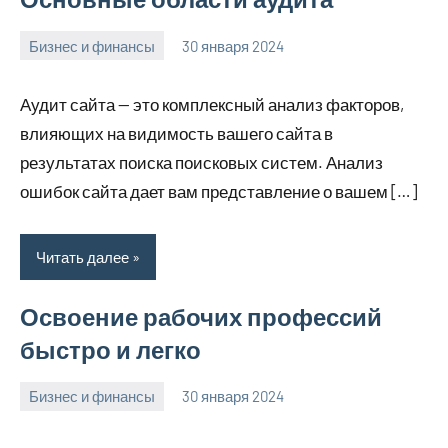
Бизнес и финансы
30 января 2024
home_teplo_r
Нет
комментариев
Аудит сайта — это комплексный анализ факторов,
влияющих на видимость вашего сайта в
результатах поиска поисковых систем. Анализ
ошибок сайта дает вам представление о вашем […]
Читать далее
Освоение рабочих профессий
быстро и легко
Бизнес и финансы
30 января 2024
home_teplo_r
Нет
комментариев