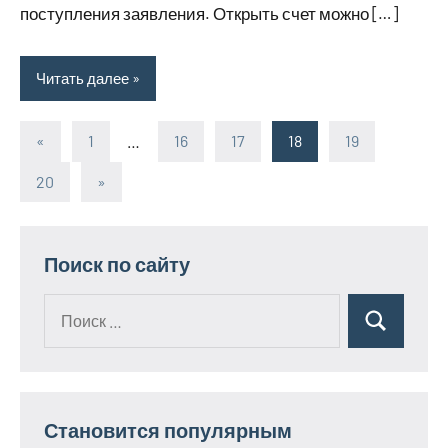
поступления заявления. Открыть счет можно […]
Читать далее
«
Предыдущие
1
…
16
17
18
19
Пагинация
записи
20
Следующие
»
записей
записи
Поиск по сайту
Поиск
Поиск
для:
Становится популярным