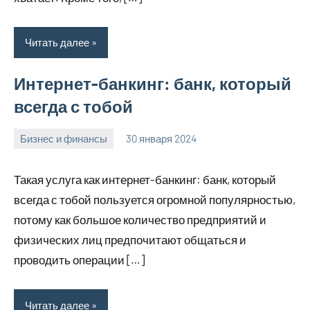
Читать далее
Интернет-банкинг: банк, который
всегда с тобой
Бизнес и финансы
30 января 2024
home_teplo_r
Нет
комментариев
Такая услуга как интернет-банкинг: банк, который
всегда с тобой пользуется огромной популярностью,
потому как большое количество предприятий и
физических лиц предпочитают общаться и
проводить операции […]
Читать далее