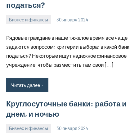
податься?
Бизнес и финансы
30 января 2024
home_teplo_r
Нет
комментариев
Рядовые граждане в наше тяжелое время все чаще
задаются вопросом: критерии выбора: в какой банк
податься? Некоторые ищут надежное финансовое
учреждение, чтобы разместить там свои […]
Читать далее
Круглосуточные банки: работа и
днем, и ночью
Бизнес и финансы
30 января 2024
home_teplo_r
Нет