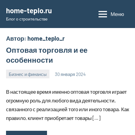
Перейти
home-teplo.ru
к
Меню
Блог о строительстве
содержимому
Автор:
home_teplo_r
Оптовая торговля и ее
особенности
Бизнес и финансы
30 января 2024
home_teplo_r
Нет
комментариев
В настоящее время именно оптовая торговля играет
огромную роль для любого вида деятельности,
связанного с реализацией того или иного товара. Как
правило, клиент приобретает товары […]