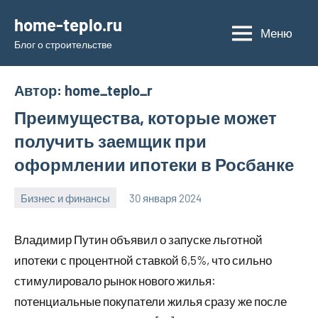
Перейти
home-teplo.ru
к
Меню
Блог о строительстве
содержимому
Автор:
home_teplo_r
Преимущества, которые может
получить заемщик при
оформлении ипотеки в Росбанке
Бизнес и финансы
30 января 2024
home_teplo_r
Нет
комментариев
Владимир Путин объявил о запуске льготной
ипотеки с процентной ставкой 6,5%, что сильно
стимулировало рынок нового жилья:
потенциальные покупатели жилья сразу же после