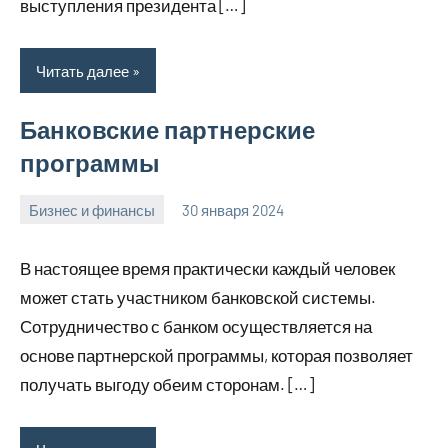
выступления президента […]
Читать далее
Банковские партнерские
программы
Бизнес и финансы
30 января 2024
home_teplo_r
Нет
комментариев
В настоящее время практически каждый человек
может стать участником банковской системы.
Сотрудничество с банком осуществляется на
основе партнерской программы, которая позволяет
получать выгоду обеим сторонам. […]