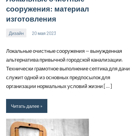
сооружения: материал
изготовления
Дизайн
20 мая 2023
home_teplo_r
Нет
комментариев
Локальные очистные сооружения — вынужденная
альтернатива привычной городской канализации.
Технически грамотное выполнение септика для дачи
служит одной из основных предпосылок для
организации нормальных условий жизни […]
Читать далее