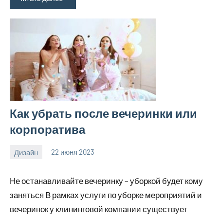
Как убрать после вечеринки или
корпоратива
Дизайн
22 июня 2023
home_teplo_r
Нет
комментариев
Не останавливайте вечеринку – уборкой будет кому
заняться В рамках услуги по уборке мероприятий и
вечеринок у клининговой компании существует