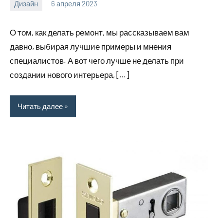
Дизайн
6 апреля 2023
home_teplo_r
Нет
комментариев
О том, как делать ремонт, мы рассказываем вам
давно, выбирая лучшие примеры и мнения
специалистов. А вот чего лучше не делать при
создании нового интерьера, […]
Читать далее