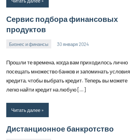
Читать далее
Сервис подбора финансовых
продуктов
Бизнес и финансы
30 января 2024
home_teplo_r
Нет
комментариев
Прошли те времена, когда вам приходилось лично
посещать множество банков и запоминать условия
кредита, чтобы выбрать кредит. Теперь вы можете
легко найти кредит на любую […]
Читать далее
Дистанционное банкротство