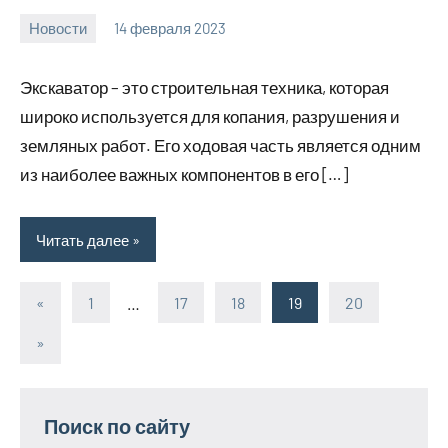
Новости
14 февраля 2023
home_teplo_r
Нет
комментариев
Экскаватор – это строительная техника, которая
широко используется для копания, разрушения и
земляных работ. Его ходовая часть является одним
из наиболее важных компонентов в его […]
Читать далее
«
Предыдущие
1
…
17
18
19
20
Пагинация
записи
Следующие
»
записей
записи
Поиск по сайту