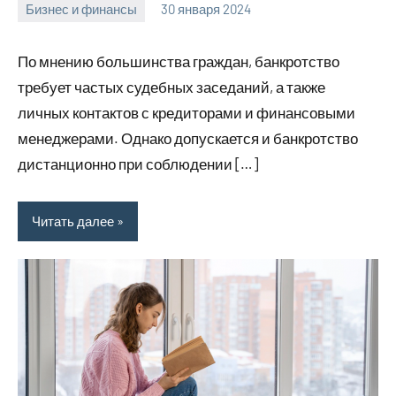
Бизнес и финансы
30 января 2024
home_teplo_r
Нет
комментариев
По мнению большинства граждан, банкротство
требует частых судебных заседаний, а также
личных контактов с кредиторами и финансовыми
менеджерами. Однако допускается и банкротство
дистанционно при соблюдении […]
Читать далее