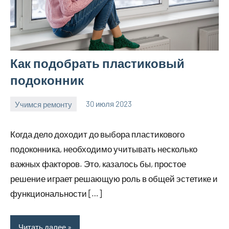
Как подобрать пластиковый
подоконник
Учимся ремонту
30 июля 2023
home_teplo_r
Нет
комментариев
Когда дело доходит до выбора пластикового
подоконника, необходимо учитывать несколько
важных факторов. Это, казалось бы, простое
решение играет решающую роль в общей эстетике и
функциональности […]
Читать далее