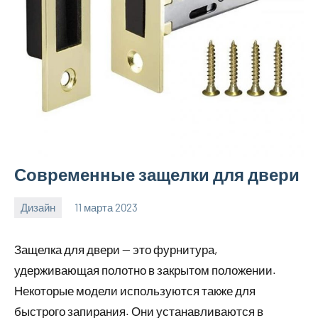
Современные защелки для двери
Дизайн
11 марта 2023
home_teplo_r
Нет
комментариев
Защелка для двери — это фурнитура,
удерживающая полотно в закрытом положении.
Некоторые модели используются также для
быстрого запирания. Они устанавливаются в