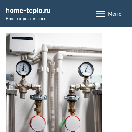
Перейти
home-teplo.ru
к
Меню
Блог о строительстве
содержимому