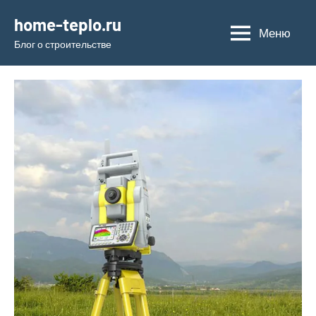
Перейти
home-teplo.ru
к
Меню
Блог о строительстве
содержимому