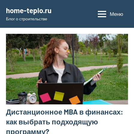
Перейти
home-teplo.ru
к
Меню
Блог о строительстве
содержимому
Дистанционное MBA в финансах:
как выбрать подходящую
программу?