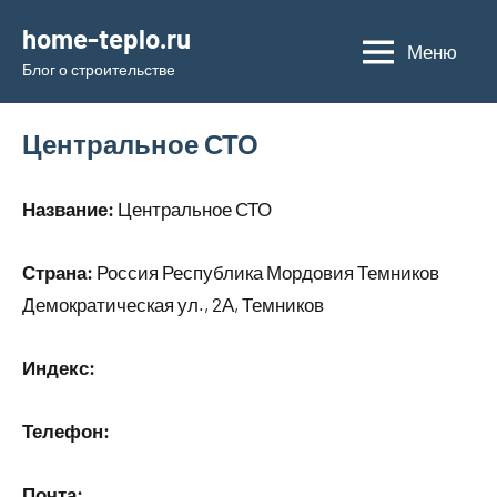
Перейти
home-teplo.ru
к
Меню
Блог о строительстве
содержимому
Центральное СТО
Название:
Центральное СТО
Страна:
Россия Республика Мордовия Темников
Демократическая ул., 2А, Темников
Индекс:
Телефон:
Почта: