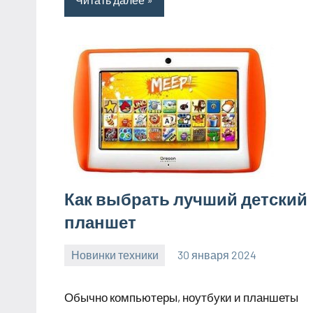
Как выбрать лучший детский
планшет
Новинки техники
30 января 2024
home_teplo_r
Нет
комментариев
Обычно компьютеры, ноутбуки и планшеты