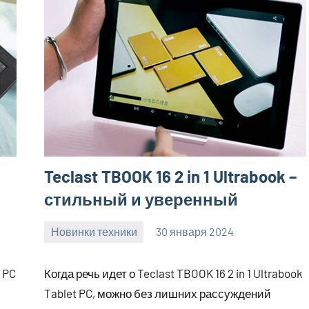
Teclast TBOOK 16 2 in 1 Ultrabook –
стильный и уверенный
Новинки техники
30 января 2024
home_teplo_r
Нет
комментариев
t PC
Когда речь идет о Teclast TBOOK 16 2 in 1 Ultrabook
Tablet PC, можно без лишних рассуждений