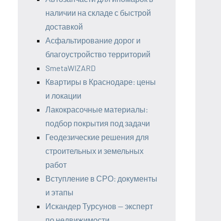
наличии на складе с быстрой
доставкой
Асфальтирование дорог и
благоустройство территорий
SmetaWIZARD
Квартиры в Краснодаре: цены
и локации
Лакокрасочные материалы:
подбор покрытия под задачи
Геодезические решения для
строительных и земельных
работ
Вступление в СРО: документы
и этапы
Искандер Турсунов — эксперт
по недвижимости