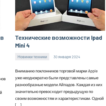
ов
Технические возможности Ipad
Mini 4
Новинки техники
30 января 2024
home_teplo_r
Нет
комментариев
Вниманию поклонников торговой марки Apple
уже неоднократно были представлены самые
нов
разнообразные модели Айпадов. Каждая из них
я
значительно превосходит предыдущую по
ей
своим возможностям и характеристикам. Одной
[…]