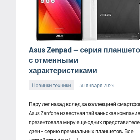
Asus Zenpad — серия планшет
с отменными
характеристиками
Новинки техники
30 января 2024
home_teplo_r
Нет
комментариев
Пару лет назад вслед за коллекцией смартфо
Asus Zenfone известная тайваньская компани
презентовала миру еще одних представител
дзен – серию премиальных планшетов. Все