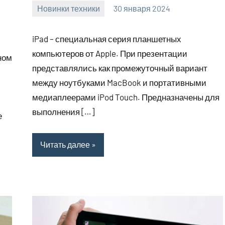
Новинки техники
30 января 2024
home_teplo_r
Нет
комментариев
iPad – специальная серия планшетных
компьютеров от Apple. При презентации
ном
представлялись как промежуточный вариант
между ноутбуками MacBook и портативными
медиаплеерами iPod Touch. Предназначены для
выполнения […]
е
Читать далее