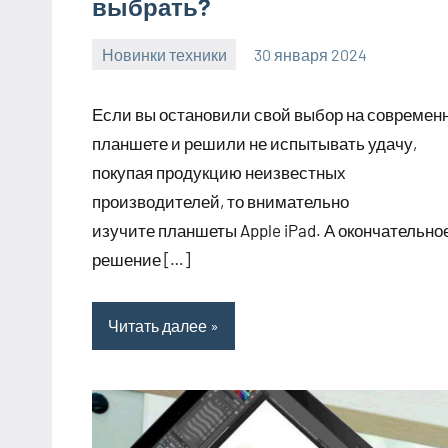
выбрать?
Новинки техники
30 января 2024
home_teplo_r
Нет
комментариев
Если вы остановили свой выбор на современ
планшете и решили не испытывать удачу,
покупая продукцию неизвестных
производителей, то внимательно
изучите планшеты Apple iPad. А окончательно
решение […]
Читать далее