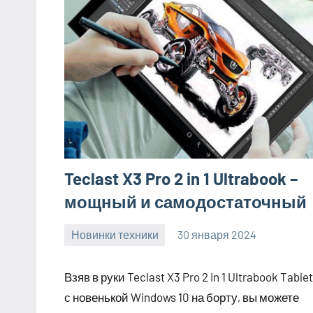
Teclast X3 Pro 2 in 1 Ultrabook –
мощный и самодостаточный
Новинки техники
30 января 2024
home_teplo_r
Нет
комментариев
Взяв в руки Teclast X3 Pro 2 in 1 Ultrabook Table
с новенькой Windows 10 на борту, вы можете