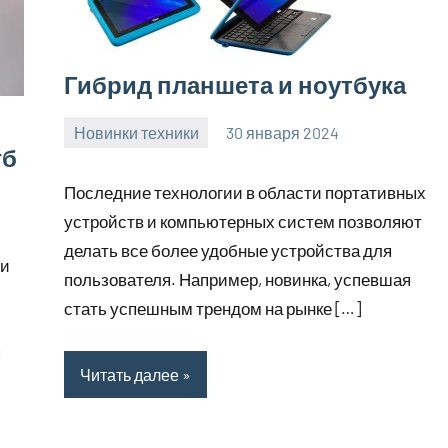
Гибрид планшета и ноутбука
Новинки техники
30 января 2024
home_teplo_r
Нет
гб
комментариев
Последние технологии в области портативных
устройств и компьютерных систем позволяют
делать все более удобные устройства для
ми
пользователя. Например, новинка, успевшая
стать успешным трендом на рынке […]
я
Читать далее