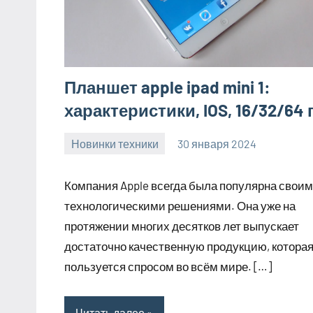
Планшет apple ipad mini 1:
характеристики, IOS, 16/32/64 
Новинки техники
30 января 2024
home_teplo_r
Нет
комментариев
Компания Apple всегда была популярна свои
технологическими решениями. Она уже на
протяжении многих десятков лет выпускает
достаточно качественную продукцию, котора
пользуется спросом во всём мире. […]
Читать далее