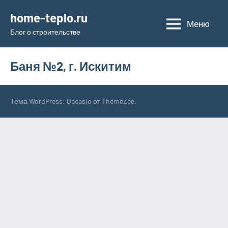
Перейти
home-teplo.ru
к
Меню
Блог о строительстве
содержимому
Баня №2, г. Искитим
Тема WordPress: Occasio от ThemeZee.